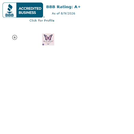
Dra. Andrea Curry
Profesional multifacético:
autor, consultor de edición
de disertaciones, orador
motivacional y profesor
adjunto en línea