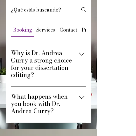
Booking
Services
Contact
Pricing
Why is Dr. Andrea
Curry a strong choice
for your dissertation
editing?
You get editing support from a
What happens when
PhD who understands the
you book with Dr.
doctoral journey. Dr. Andrea
Andrea Curry?
Curry brings personalized
guidance, careful attention to
You start by paying the required
content and structure, and quick
deposit to secure your editing
turnaround, backed by 1,000+